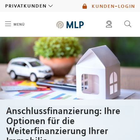
MLP
privatkunden
kunden-login
menü
Inhalt
diese website durchsuchen
mlp berater finden
Anschlussfinanzierung: Ihre
Optionen für die
Weiterfinanzierung Ihrer