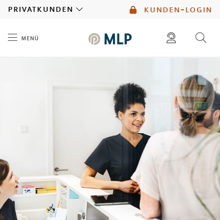
MLP
privatkunden
kunden-login
menü
Inhalt
diese website durchsuchen
mlp berater finden