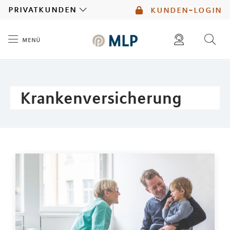
MLP
privatkunden
kunden-login
menü
Inhalt
diese website durchsuchen
mlp berater finden
Krankenversicherung