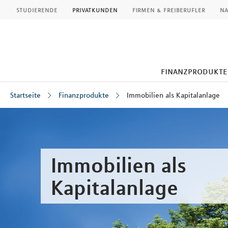
MLP
studierende
privatkunden
firmen & freiberufler
na
finanzprodukte
Startseite
Finanzprodukte
Immobilien als Kapitalanlage
Inhalt
Immobilien als
Kapitalanlage