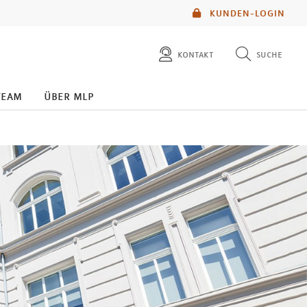
KUNDEN-LOGIN
kontakt
suche
diese website durchsuchen
team
über mlp
mlp berater finden