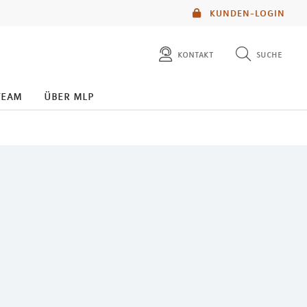
KUNDEN-LOGIN
kontakt
suche
diese website durchsuchen
team
über mlp
mlp berater finden