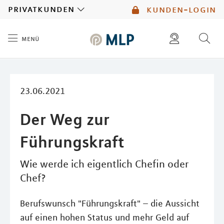
MLP
privatkunden
kunden-login
menü
Inhalt
diese website durchsuchen
mlp berater finden
23.06.2021
Der Weg zur
Führungskraft
Wie werde ich eigentlich Chefin oder
Chef?
Berufswunsch "Führungskraft" – die Aussicht
auf einen hohen Status und mehr Geld auf