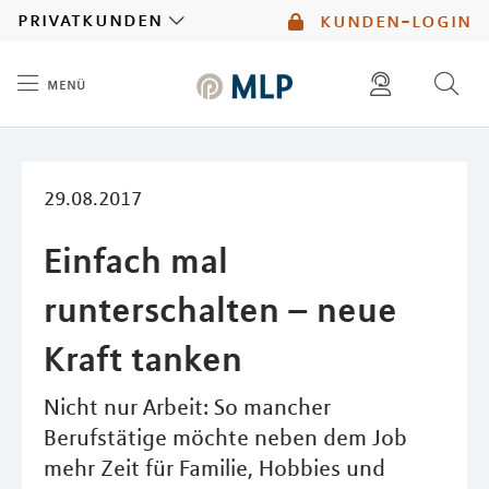
MLP
privatkunden
kunden-login
menü
Inhalt
diese website durchsuchen
mlp berater finden
29.08.2017
Einfach mal
runterschalten – neue
Kraft tanken
Nicht nur Arbeit: So mancher
Berufstätige möchte neben dem Job
mehr Zeit für Familie, Hobbies und