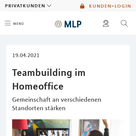
MLP
privatkunden
kunden-login
menü
Inhalt
diese website durchsuchen
mlp berater finden
19.04.2021
Teambuilding im
Homeoffice
Gemeinschaft an verschiedenen
Standorten stärken