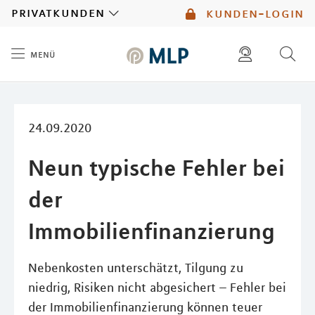
MLP
privatkunden
kunden-login
menü
Inhalt
diese website durchsuchen
mlp berater finden
24.09.2020
Neun typische Fehler bei
der
Immobilienfinanzierung
Nebenkosten unterschätzt, Tilgung zu
niedrig, Risiken nicht abgesichert – Fehler bei
der Immobilienfinanzierung können teuer